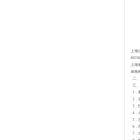
上海
6655
上海
体格
二、
三、
1．
2．
3．
4．
5．
6．
7．