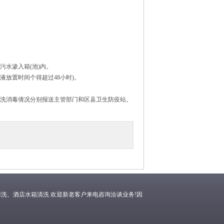
污水渗入箱(池)内。
放置时间个得超过48小时)。
清洗消毒倩况分别报送主管部门和区县卫生防疫站。
洗、酒店水箱清洗 欢迎新老客户来电咨询洽谈业务!因