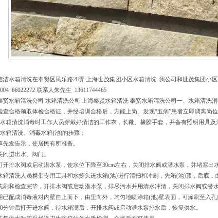
信洁水箱清洗在奉贤区民乐路28弄 上海世茂集团小区水箱清洗 我公司和世茂集团小区合
0004 66022272 联系人朱先生 13611744465
奉贤水箱清洗公司 水箱清洗公司 上海奉贤水箱清洗 奉贤水箱清洗公司一、水箱清洗消
检查合格领取体检合格证，并经培训合格后，方能上岗。发现“五病”患者立即调离岗
水箱清洗消毒时工作人员穿戴好清洁的工作衣，长靴、橡胶手套，并备有照明用具及清
水箱清洗、消毒水箱(池)的步骤；
事先发告示，使居民有所准备。
关闭进出水、阀门。
打开排水阀或启动潜水泵，使水位下降至30cm左右，关闭排水阀或潜水泵，并堵塞出
水箱清洗人员携带专用工具和水笼头进水箱(池)进行清扫和冲刷，先箱(池)顶，后底
洗刷和检查完毕，开排水阀或启动潜水泵，排尽污水并用清水冲清，关闭排水阀或潜
用已配成消毒液对内壁自上而下，由里向外，均匀地喷涂箱(池)壁表面，可涂刷至入孔
30分钟后打开进水阀，待水箱满后，开排水阀或启动潜水泵排水后，恢复供水。