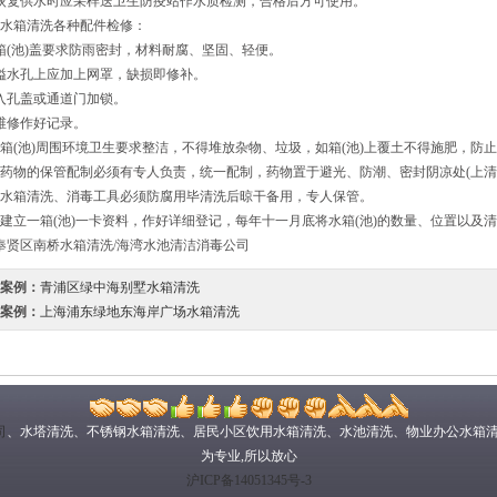
恢复供水时应采样送卫生防疫站作水质检测，合格后方可使用。
水箱清洗各种配件检修：
箱(池)盖要求防雨密封，材料耐腐、坚固、轻便。
溢水孔上应加上网罩，缺损即修补。
入孔盖或通道门加锁。
维修作好记录。
箱(池)周围环境卫生要求整洁，不得堆放杂物、垃圾，如箱(池)上覆土不得施肥，防止
药物的保管配制必须有专人负责，统一配制，药物置于避光、防潮、密封阴凉处(上清液
水箱清洗、消毒工具必须防腐用毕清洗后晾干备用，专人保管。
建立一箱(池)一卡资料，作好详细登记，每年十一月底将水箱(池)的数量、位置以及
奉贤区南桥水箱清洗/海湾水池清洁消毒公司
案例：
青浦区绿中海别墅水箱清洗
案例：
上海浦东绿地东海岸广场水箱清洗
司
、水塔清洗、不锈钢水箱清洗、居民小区饮用水箱清洗、水池清洗、物业办公水箱清
为专业,所以放心
沪ICP备14051345号-3