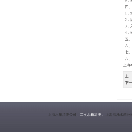
8．
四、
1．
2．
3．
4．
五、
六、
七、
八、
上海
上一
下一
上海水箱清洗公司
、二次水箱清洗，
上海清洗水箱公